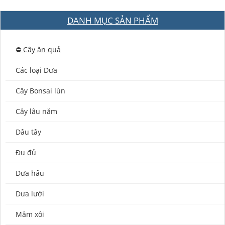
DANH MỤC SẢN PHẨM
⛔️ Cây ăn quả
Các loại Dưa
Cây Bonsai lùn
Cây lâu năm
Dâu tây
Đu đủ
Dưa hấu
Dưa lưới
Mâm xôi