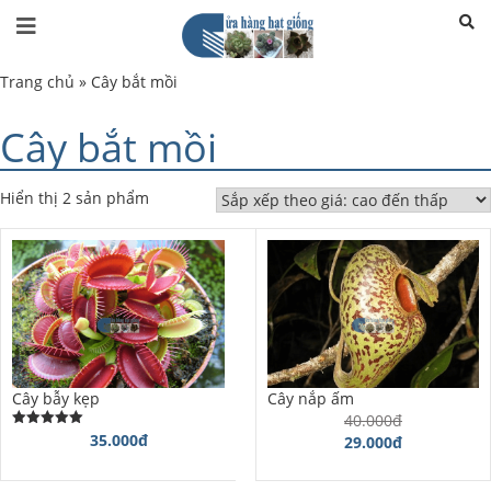
Trang chủ
»
Cây bắt mồi
Cây bắt mồi
Hiển thị 2 sản phẩm
Cây bẫy kẹp
Cây nắp ấm
40.000đ
35.000đ
Được xếp
29.000đ
hạng
5.00
5 sao