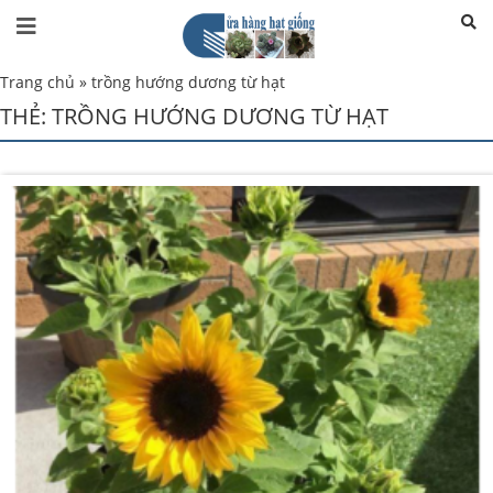
Trang chủ
»
trồng hướng dương từ hạt
THẺ:
TRỒNG HƯỚNG DƯƠNG TỪ HẠT