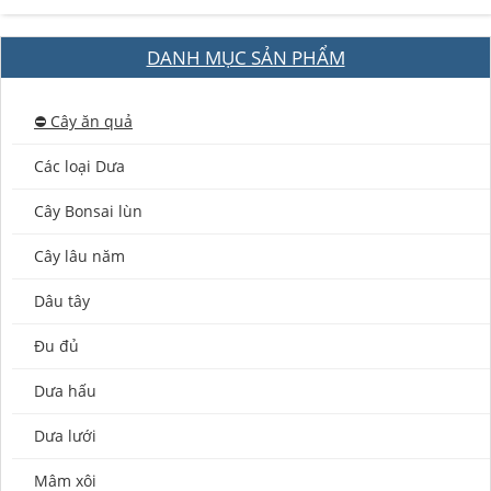
DANH MỤC SẢN PHẨM
⛔️ Cây ăn quả
Các loại Dưa
Cây Bonsai lùn
Cây lâu năm
Dâu tây
Đu đủ
Dưa hấu
Dưa lưới
Mâm xôi