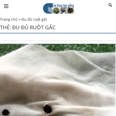
Trang chủ
»
Đu đủ ruột gấc
THẺ:
ĐU ĐỦ RUỘT GẤC