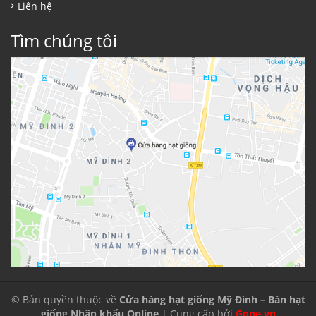
Liên hệ
Tìm chúng tôi
© Bản quyền thuộc về
Cửa hàng hạt giống Mỹ Đình – Bán hạt
giống Nhập khẩu Online
| Cung cấp bởi
Gone.vn