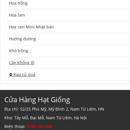
Hoa hồng
Hoa Sen
Hoa sen Mini Nhật bản
Hướng dương
Khó trồng
Cây Khổng lồ
⛔️ Rau củ quả
Cửa Hàng Hạt Giống
Địa chỉ: 52/25 Phú Mỹ, Mỹ Đình 2, Nam Từ Liêm, HN
Kho: Tây Mỗ, Đại Mỗ, Nam Từ Liêm, Hà Nội
Điện thoại:
0936 265 866