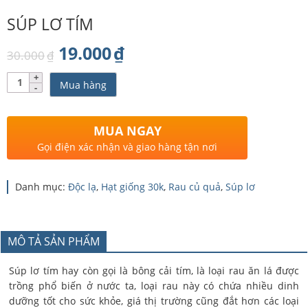
SÚP LƠ TÍM
Giá
Giá
19.000
₫
30.000
₫
gốc
hiện
Số
Mua hàng
lượng
là:
tại
30.000₫.
là:
MUA NGAY
19.000₫.
Gọi điện xác nhận và giao hàng tận nơi
Danh mục:
Độc lạ
,
Hạt giống 30k
,
Rau củ quả
,
Súp lơ
MÔ TẢ SẢN PHẨM
Súp lơ tím hay còn gọi là bông cải tím, là loại rau ăn lá được
trồng phổ biến ở nước ta, loại rau này có chứa nhiều dinh
dưỡng tốt cho sức khỏe, giá thị trường cũng đắt hơn các loại