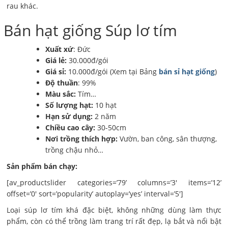
rau khác.
Bán hạt giống Súp lơ tím
Xuất xứ
: Đức
Giá lẻ:
30.000đ/gói
Giá sỉ:
10.000đ/gói (Xem tại Bảng
bán sỉ hạt giống
)
Độ thuần
: 99%
Màu sắc:
Tím…
Số lượng hạt:
10 hạt
Hạn sử dụng:
2 năm
Chiều cao cây:
30-50cm
Nơi trồng thích hợp:
Vườn, ban công, sân thượng,
trồng chậu nhỏ…
Sản phẩm bán chạy:
[av_productslider categories=’79’ columns=’3′ items=’12’
offset=’0′ sort=’popularity’ autoplay=’yes’ interval=’5′]
Loại súp lơ tím khá đặc biệt, không những dùng làm thực
phẩm, còn có thể trồng làm trang trí rất đẹp, lạ bắt và nổi bật