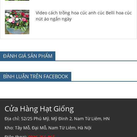
Video cách trồng hoa cúc anh cúc Belli hoa cúc
nút áo ngắn ngày
ĐÁNH GIÁ SẢN PHẨM
BÌNH LUẬN TRÊN FACEBOOK
Cửa Hàng Hạt Giống
Địa chỉ: 52/25 Phú Mỹ, Mỹ Đình 2, Nam Từ Liêm, HN
Kho: Tây Mỗ, Đại Mỗ, Nam Từ Liêm, Hà Nội
Điện thoại:
0936 265 866