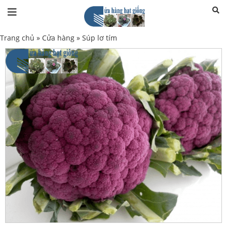
Trang chủ
»
Cửa hàng
»
Súp lơ tím