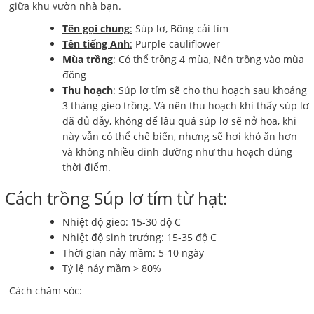
giữa khu vườn nhà bạn.
Tên gọi chung
:
Súp lơ, Bông cải tím
Tên tiếng Anh
:
Purple cauliflower
Mùa trồng
:
Có thể trồng 4 mùa, Nên trồng vào mùa
đông
Thu hoạch
:
Súp lơ tím sẽ cho thu hoạch sau khoảng
3 tháng gieo trồng. Và nên thu hoạch khi thấy súp lơ
đã đủ đẫy, không để lâu quá súp lơ sẽ nở hoa, khi
này vẫn có thể chế biến, nhưng sẽ hơi khó ăn hơn
và không nhiều dinh dưỡng như thu hoạch đúng
thời điểm.
Cách trồng Súp lơ tím từ hạt:
Nhiệt độ gieo: 15-30 độ C
Nhiệt độ sinh trưởng: 15-35 độ C
Thời gian nảy mầm: 5-10 ngày
Tỷ lệ nảy mầm > 80%
Cách chăm sóc: