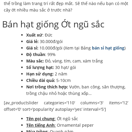
thể trồng làm trang trí rất đẹp mắt. Sẽ thế nào nếu bạn có một
cây ớt nhiều màu sắc ở trước nhà?
Bán hạt giống Ớt ngũ sắc
Xuất xứ
: Đức
Giá lẻ:
30.000đ/gói
Giá sỉ:
10.000đ/gói (Xem tại Bảng
bán sỉ hạt giống
)
Độ thuần
: 99%
Màu sắc:
Đỏ, vàng, tím, cam, xám trắng
Số lượng hạt:
30 hạt/ gói
Hạn sử dụng:
2 năm
Chiều dài quả:
5-10cm
Nơi trồng thích hợp:
Vườn, ban công, sân thượng,
trồng chậu nhỏ hoặc thùng xốp…
[av_productslider categories=’110′ columns=’3′ items=’12’
offset=’0′ sort=’popularity’ autoplay=’yes’ interval=’5′]
Tên gọi chung
:
Ớt ngũ sắc
Tên tiếng Anh
:
Ornamental peper
Mùa trồng
:
Quanh năm