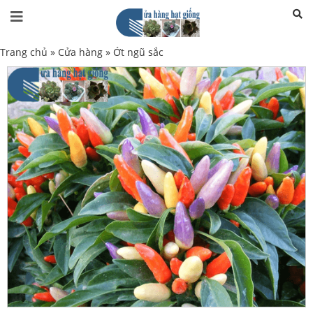
Trang chủ
»
Cửa hàng
»
Ớt ngũ sắc