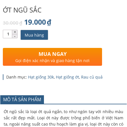
ỚT NGŨ SẮC
Giá
Giá
19.000
₫
30.000
₫
gốc
hiện
Số
Mua hàng
lượng
là:
tại
30.000₫.
là:
MUA NGAY
19.000₫.
Gọi điện xác nhận và giao hàng tận nơi
Danh mục:
Hạt giống 30k
,
Hạt giống ớt
,
Rau củ quả
MÔ TẢ SẢN PHẨM
Ớt ngũ sắc là loại ớt quả ngắn, to như ngón tay với nhiều màu
sắc rất đẹp mắt. Loại ớt này được trồng phổ biến ở Việt Nam
ta, ngoài năng suất cao thu hoạch làm gia vị, loại ớt này còn có