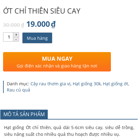
ỚT CHỈ THIÊN SIÊU CAY
Giá
Giá
19.000
₫
30.000
₫
gốc
hiện
Số
Mua hàng
lượng
là:
tại
30.000₫.
là:
MUA NGAY
19.000₫.
Gọi điện xác nhận và giao hàng tận nơi
Danh mục:
Cây rau thơm gia vị
,
Hạt giống 30k
,
Hạt giống ớt
,
Rau củ quả
MÔ TẢ SẢN PHẨM
Hạt giống Ớt chỉ thiên, quả dài 5-6cm siêu cay, siêu dễ trồng,
siêu năng suất cho nhiều quả thu hoạch được nhiều vụ.