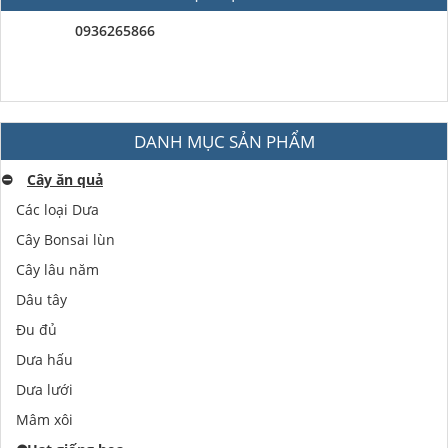
0936265866
DANH MỤC SẢN PHẨM
⛔️
Cây ăn quả
Các loại Dưa
Cây Bonsai lùn
Cây lâu năm
Dâu tây
Đu đủ
Dưa hấu
Dưa lưới
Mâm xôi