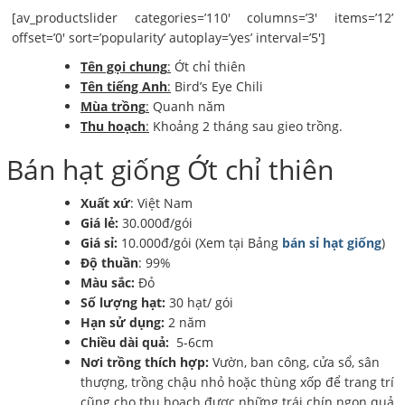
[av_productslider categories=’110′ columns=’3′ items=’12’
offset=’0′ sort=’popularity’ autoplay=’yes’ interval=’5′]
Tên gọi chung
:
Ớt chỉ thiên
Tên tiếng Anh
:
Bird’s Eye Chili
Mùa trồng
:
Quanh năm
Thu hoạch
:
Khoảng 2 tháng sau gieo trồng.
Bán hạt giống Ớt chỉ thiên
Xuất xứ
: Việt Nam
Giá lẻ:
30.000đ/gói
Giá sỉ:
10.000đ/gói (Xem tại Bảng
bán sỉ hạt giống
)
Độ thuần
: 99%
Màu sắc:
Đỏ
Số lượng hạt:
30 hạt/ gói
Hạn sử dụng:
2 năm
Chiều dài quả:
5-6cm
Nơi trồng thích hợp:
Vườn, ban công, cửa sổ, sân
thượng, trồng chậu nhỏ hoặc thùng xốp để trang trí
cũng cho thu hoạch được những trái chín ngon quả