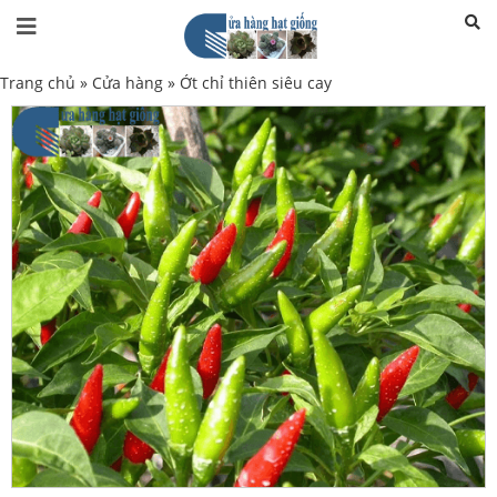
Trang chủ
»
Cửa hàng
»
Ớt chỉ thiên siêu cay