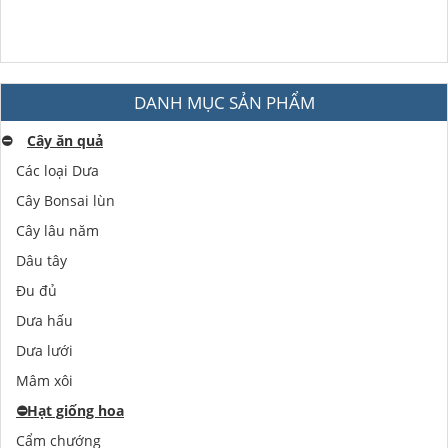
DANH MỤC SẢN PHẨM
⛔️
Cây ăn quả
Các loại Dưa
Cây Bonsai lùn
Cây lâu năm
Dâu tây
Đu đủ
Dưa hấu
Dưa lưới
Mâm xôi
⛔️
Hạt giống hoa
Cẩm chướng