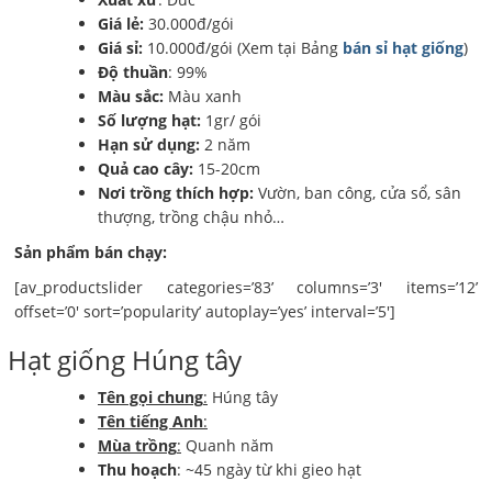
Giá lẻ:
30.000đ/gói
Giá sỉ:
10.000đ/gói (Xem tại Bảng
bán sỉ hạt giống
)
Độ thuần
: 99%
Màu sắc:
Màu xanh
Số lượng hạt:
1gr/ gói
Hạn sử dụng:
2 năm
Quả cao cây:
15-20cm
Nơi trồng thích hợp:
Vườn, ban công, cửa sổ, sân
thượng, trồng chậu nhỏ…
Sản phẩm bán chạy:
[av_productslider categories=’83’ columns=’3′ items=’12’
offset=’0′ sort=’popularity’ autoplay=’yes’ interval=’5′]
Hạt giống Húng tây
Tên gọi chung
:
Húng tây
Tên tiếng Anh
:
Mùa trồng
:
Quanh năm
Thu hoạch
: ~45 ngày từ khi gieo hạt