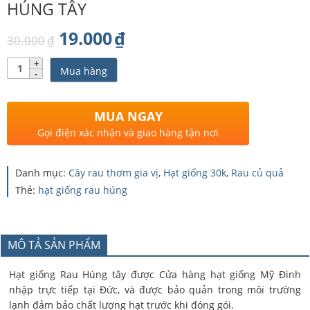
HÚNG TÂY
Giá
Giá
19.000
₫
30.000
₫
gốc
hiện
Số
Mua hàng
lượng
là:
tại
30.000₫.
là:
MUA NGAY
19.000₫.
Gọi điện xác nhận và giao hàng tận nơi
Danh mục:
Cây rau thơm gia vị
,
Hạt giống 30k
,
Rau củ quả
Thẻ:
hạt giống rau húng
MÔ TẢ SẢN PHẨM
Hạt giống Rau Húng tây được Cửa hàng hạt giống Mỹ Đình
nhập trực tiếp tại Đức, và được bảo quản trong môi trường
lạnh đảm bảo chất lượng hạt trước khi đóng gói.