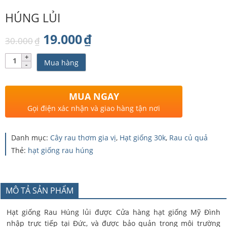
HÚNG LỦI
Giá
Giá
19.000
₫
30.000
₫
gốc
hiện
Số
Mua hàng
lượng
là:
tại
30.000₫.
là:
MUA NGAY
19.000₫.
Gọi điện xác nhận và giao hàng tận nơi
Danh mục:
Cây rau thơm gia vị
,
Hạt giống 30k
,
Rau củ quả
Thẻ:
hạt giống rau húng
MÔ TẢ SẢN PHẨM
Hạt giống Rau Húng lủi được Cửa hàng hạt giống Mỹ Đình
nhập trực tiếp tại Đức, và được bảo quản trong môi trường