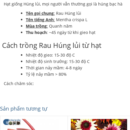
Hạt giống Húng lủi, mọi người vẫn thường gọi là húng bạc hà
Tên gọi chung
:
Rau Húng lủi
Tên tiếng Anh
:
Mentha crispa L
Mùa trồng
:
Quanh năm
Thu hoạch
: ~45 ngày từ khi gieo hạt
Cách trồng Rau Húng lủi từ hạt
Nhiệt độ gieo: 15-30 độ C
Nhiệt độ sinh trưởng: 15-30 độ C
Thời gian nảy mầm: 4-8 ngày
Tỷ lệ nảy mầm > 80%
Cách chăm sóc:
Sản phẩm tương tự