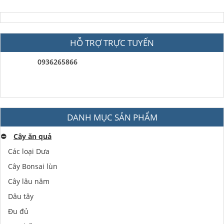
HỖ TRỢ TRỰC TUYẾN
0936265866
DANH MỤC SẢN PHẨM
⛔️
Cây ăn quả
Các loại Dưa
Cây Bonsai lùn
Cây lâu năm
Dâu tây
Đu đủ