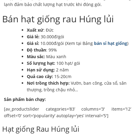
lạnh đảm bảo chất lượng hạt trước khi đóng gói.
Bán hạt giống rau Húng lủi
Xuất xứ
: Đức
Giá lẻ:
30.000đ/gói
Giá sỉ:
10.000đ/gói (Xem tại Bảng
bán sỉ hạt giống
)
Độ thuần
: 99%
Màu sắc:
Màu xanh
Số lượng hạt:
100 hạt/ gói
Hạn sử dụng:
2 năm
Quả cao cây:
15-20cm
Nơi trồng thích hợp:
Vườn, ban công, cửa sổ, sân
thượng, trồng chậu nhỏ…
Sản phẩm bán chạy:
[av_productslider categories=’83’ columns=’3′ items=’12’
offset=’0′ sort=’popularity’ autoplay=’yes’ interval=’5′]
Hạt giống Rau Húng lủi