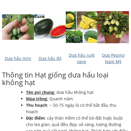
Dưa hấu ruột
Dưa Pepino
Dưa hấu mini
Dưa hấu đỏ
vàng
Nam Mỹ
Thông tin Hạt giống dưa hấu loại
không hạt
Tên gọi chung
:
dưa hấu không hạt
Mùa trồng
:
Quanh năm
Thu hoạch
: ~ 50-75 ngày là có thể bắt đầu thu
hoạch
Đặc điểm
: cây thân mềm có thể bò đất hoặc buộc
cho leo giàn, quả đều đẹp, vỏ sáng, lượng đường
cao nên quả rất ngọt, không hạt. Thích hợp với điều