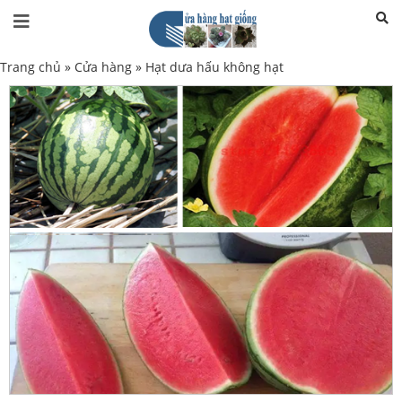
Trang chủ
»
Cửa hàng
»
Hạt dưa hấu không hạt