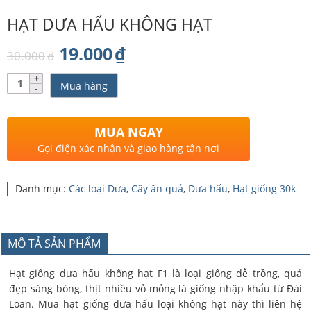
HẠT DƯA HẤU KHÔNG HẠT
Giá
Giá
19.000
₫
30.000
₫
gốc
hiện
Số
Mua hàng
lượng
là:
tại
30.000₫.
là:
MUA NGAY
19.000₫.
Gọi điện xác nhận và giao hàng tận nơi
Danh mục:
Các loại Dưa
,
Cây ăn quả
,
Dưa hấu
,
Hạt giống 30k
MÔ TẢ SẢN PHẨM
Hạt giống dưa hấu không hạt F1 là loại giống dễ trồng, quả
đẹp sáng bóng, thịt nhiều vỏ mỏng là giống nhập khẩu từ Đài
Loan. Mua hạt giống dưa hấu loại không hạt này thì liên hệ