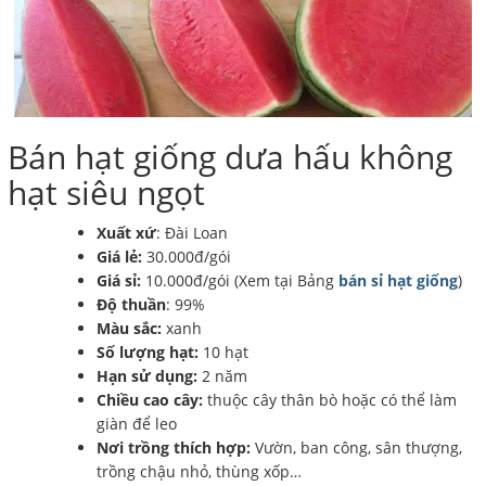
Bán hạt giống dưa hấu không
hạt siêu ngọt
Xuất xứ
: Đài Loan
Giá lẻ:
30.000đ/gói
Giá sỉ:
10.000đ/gói (Xem tại Bảng
bán sỉ hạt giống
)
Độ thuần
: 99%
Màu sắc:
xanh
Số lượng hạt:
10 hạt
Hạn sử dụng:
2 năm
Chiều cao cây:
thuộc cây thân bò hoặc có thể làm
giàn để leo
Nơi trồng thích hợp:
Vườn, ban công, sân thượng,
trồng chậu nhỏ, thùng xốp…