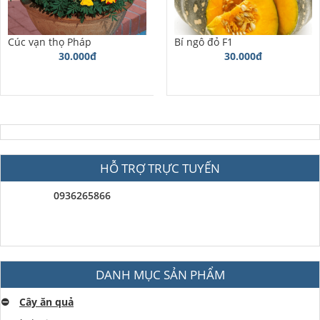
Cúc vạn thọ Pháp
Bí ngô đỏ F1
30.000đ
30.000đ
HỖ TRỢ TRỰC TUYẾN
0936265866
DANH MỤC SẢN PHẨM
⛔️
Cây ăn quả