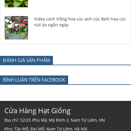
Video cách trồng hoa cúc anh cúc Belli hoa cúc
nút áo ngắn ngày
ĐÁNH GIÁ SẢN PHẨM
BÌNH LUẬN TRÊN FACEBOOK
Cửa Hàng Hạt Giống
Địa chỉ: 52/25 Phú Mỹ, Mỹ Đình 2, Nam Từ Liêm, HN
Kho: Tây Mỗ, Đại Mỗ, Nam Từ Liêm, Hà Nội