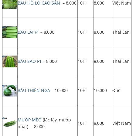
BẦU HỒ LÔ CAO SẢN
– 8,000
10H
8,000
Việt Nam
BẦU LAI F1
– 8,000
10H
8,000
Thái Lan
BẦU SAO F1
– 8,000
10H
8,000
Thái Lan
BẦU THIÊN NGA
– 10,000
10H
10,000
Đức
MƯỚP MÈO
(lặc lày, mướp
10H
8,000
Việt Nam
nhật) – 8,000