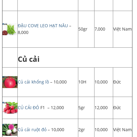
ĐẬU COVE LEO HẠT NÂU
–
50gr
7,000
Việt Nam
8,000
Củ cải
Củ cải khổng lồ
– 10,000
10H
10,000
Đức
CỦ CẢI ĐỎ
F1 – 12,000
5gr
12,000
Đức
Củ cải ruột đỏ
– 10,000
2gr
10,000
Việt Nam