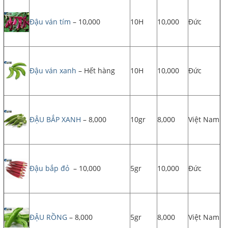
Đậu ván tím
– 10,000
10H
10,000
Đức
Đậu ván xanh
– Hết hàng
10H
10,000
Đức
ĐẬU BẮP XANH
– 8,000
10gr
8,000
Việt Nam
Đậu bắp đỏ
– 10,000
5gr
10,000
Đức
ĐẬU RỒNG
– 8,000
5gr
8,000
Việt Nam