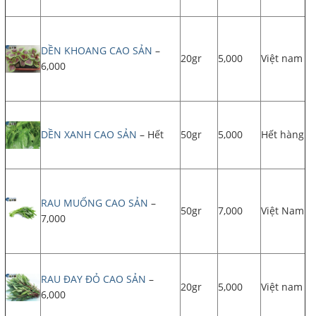
DỀN KHOANG CAO SẢN
–
20gr
5,000
Việt nam
6,000
DỀN XANH CAO SẢN
– Hết
50gr
5,000
Hết hàng
RAU MUỐNG CAO SẢN
–
50gr
7,000
Việt Nam
7,000
RAU ĐAY ĐỎ CAO SẢN
–
20gr
5,000
Việt nam
6,000