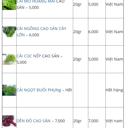
CẢI MƠ HOÀNG MAI
CAO
20gr
5,000
Việt Nam
SẢN – 5,000
CẢI NGỒNG CAO SẢN CÂY
20gr
6,000
Việt Nam
LỚN
– 6,000
CẢI CÚC NẾP
CAO SẢN –
20gr
5,000
Việt Nam
5,000
CẢI NGỌT ĐUÔI PHỤNg
– Hết
Hết hàng
DỀN ĐỎ CAO SẢN
– 7,000
20gr
7,000
Việt nam