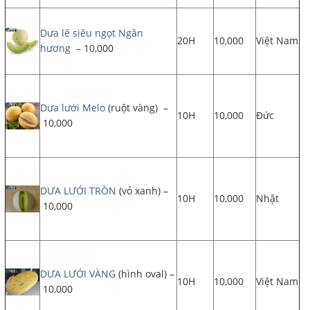
Dưa lê siêu ngọt Ngân
20H
10,000
Việt Nam
hương
– 10,000
Dưa lưới Melo
(ruột vàng) –
10H
10,000
Đức
10,000
DƯA LƯỚI TRÒN
(vỏ xanh) –
10H
10,000
Nhật
10,000
DƯA LƯỚI VÀNG
(hình oval) –
10H
10,000
Việt Nam
10,000