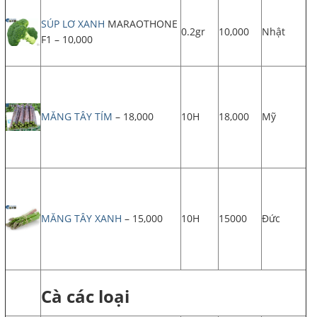
SÚP LƠ XANH
MARAOTHONE
0.2gr
10,000
Nhật
F1 – 10,000
MĂNG TÂY TÍM
– 18,000
10H
18,000
Mỹ
MĂNG TÂY XANH
– 15,000
10H
15000
Đức
Cà các loại