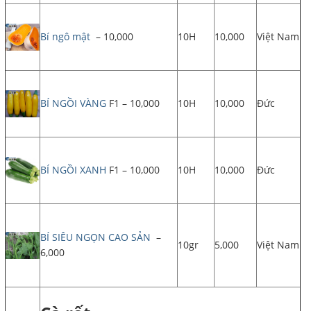
Bí ngô mật
– 10,000
10H
10,000
Việt Nam
BÍ NGỒI VÀNG
F1 – 10,000
10H
10,000
Đức
BÍ NGỒI XANH
F1 – 10,000
10H
10,000
Đức
BÍ SIÊU NGỌN CAO SẢN
–
10gr
5,000
Việt Nam
6,000