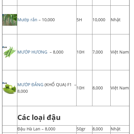
Mướp rắn
– 10,000
5H
10,000
Nhật
MƯỚP HƯƠNG
– 8,000
10H
7,000
Việt Nam
MƯỚP ĐẮNG
(KHỔ QUA) F1 –
10H
8,000
Việt Nam
8,000
Các loại đậu
Đậu Hà Lan – 8,000
50gr
8,000
Nhật