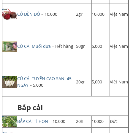
CỦ DỀN ĐỎ
– 10,000
2gr
10,000
Việt Nam
CỦ CẢI Muối dưa
– Hết hàng
50gr
5,000
Việt Nam
CỦ CẢI TUYỂN CAO SẢN 45
20gr
5,000
Việt Nam
NGÀY
– 5,000
Bắp cải
BẮP CẢI TÍ HON
– 10,000
20h
10000
Đức