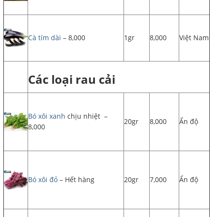
Cà tím dài
– 8,000
1gr
8,000
Việt Nam
Các loại rau cải
Bó xôi xanh
chịu nhiệt –
20gr
8,000
Ấn độ
8,000
Bó xôi đỏ
– Hết hàng
20gr
7,000
Ấn độ