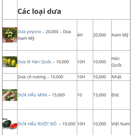
Các loại dưa
Dưa pepino
– 20,000 – Dưa
4H
20,000
Nam Mỹ
Nam Mỹ
Hàn
Dưa lê Hàn Quốc
– 10,000
10H
10,000
Quốc
Dưa cô nương – 10,000
10H
10,000
Nhật
DƯA HẤU MINI
– 15,000
10
15,000
Đức
DƯA HẤU RUỘT ĐỎ
– 10,000
10H
10,000
Việt Nam