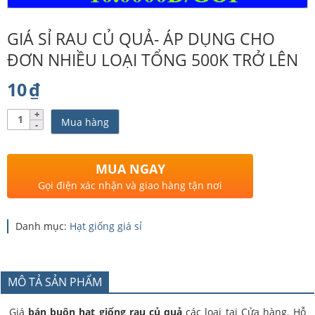
GIÁ SỈ RAU CỦ QUẢ- ÁP DỤNG CHO
ĐƠN NHIỀU LOẠI TỔNG 500K TRỞ LÊN
10
₫
Số
Mua hàng
lượng
MUA NGAY
Gọi điện xác nhận và giao hàng tận nơi
Danh mục:
Hạt giống giá sỉ
MÔ TẢ SẢN PHẨM
Giá
bán buôn hạt giống rau củ quả
các loại tại Cửa hàng. Hỗ