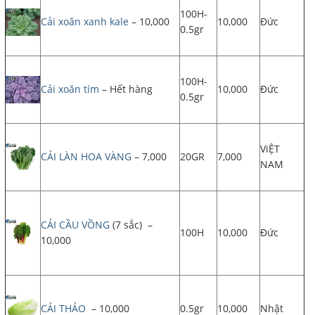
100H-
Cải xoăn xanh kale
– 10,000
10,000
Đức
0.5gr
100H-
Cải xoăn tím
– Hết hàng
10,000
Đức
0.5gr
ViỆT
CẢI LÀN HOA VÀNG
– 7,000
20GR
7,000
NAM
CẢI CẦU VỒNG
(7 sắc) –
100H
10,000
Đức
10,000
CẢI THẢO
– 10,000
0.5gr
10,000
Nhật