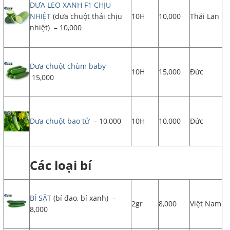
DƯA LEO XANH F1 CHỊU
NHIỆT
(dưa chuột thái chịu
10H
10,000
Thái Lan
nhiệt) – 10,000
Dưa chuột chùm baby
–
10H
15,000
Đức
15,000
Dưa chuột bao tử
– 10,000
10H
10,000
Đức
Các loại bí
BÍ SẶT
(bí đao, bí xanh) –
2gr
8,000
Việt Nam
8,000