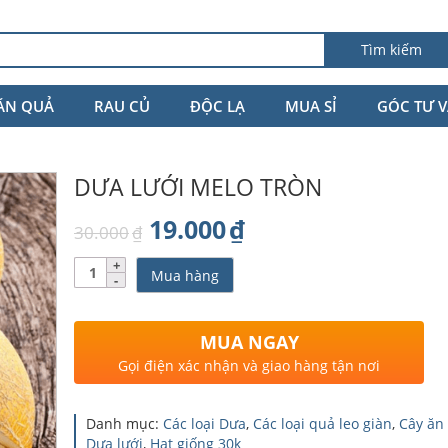
Tìm kiếm
ĂN QUẢ
RAU CỦ
ĐỘC LẠ
MUA SỈ
GÓC TƯ 
DƯA LƯỚI MELO TRÒN
Giá
Giá
19.000
₫
30.000
₫
gốc
hiện
Số
Mua hàng
lượng
là:
tại
30.000₫.
là:
MUA NGAY
19.000₫.
Gọi điện xác nhận và giao hàng tận nơi
Danh mục:
Các loại Dưa
,
Các loại quả leo giàn
,
Cây ăn
Dưa lưới
,
Hạt giống 30k