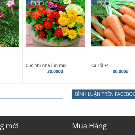
Cúc nhi nha lùn mix
Cà rốt F1
30.000đ
30.000đ
BÌNH LUẬN TRÊN FACEBO
g mới
Mua Hàng