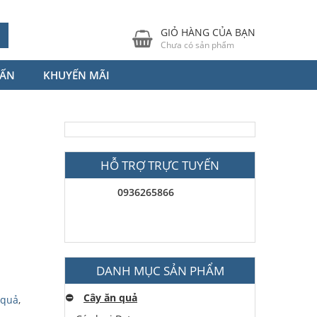
GIỎ HÀNG CỦA BẠN
Chưa có sản phẩm
VẤN
KHUYẾN MÃI
HỖ TRỢ TRỰC TUYẾN
0936265866
DANH MỤC SẢN PHẨM
⛔️
Cây ăn quả
 quả
,