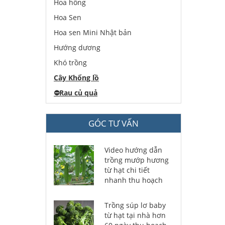
Hoa hồng
Hoa Sen
Hoa sen Mini Nhật bản
Hướng dương
Khó trồng
Cây Khổng lồ
⛔️
Rau củ quả
GÓC TƯ VẤN
Video hướng dẫn
trồng mướp hương
từ hạt chi tiết
nhanh thu hoạch
Trồng súp lơ baby
từ hạt tại nhà hơn