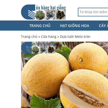
TRANG CHỦ
HẠT GIỐNG HOA
CÂY 
Trang chủ
»
Cửa hàng
»
Dưa lưới Melo tròn