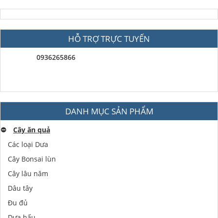
HỖ TRỢ TRỰC TUYẾN
0936265866
DANH MỤC SẢN PHẨM
⛔️
Cây ăn quả
Các loại Dưa
Cây Bonsai lùn
Cây lâu năm
Dâu tây
Đu đủ
Dưa hấu