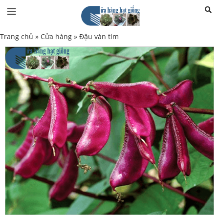
Trang chủ
»
Cửa hàng
»
Đậu ván tím