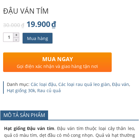
ĐẬU VÁN TÍM
Giá
Giá
19.900
₫
30.000
₫
gốc
hiện
Số
Mua hàng
lượng
là:
tại
30.000₫.
là:
MUA NGAY
19.900₫.
Gọi điện xác nhận và giao hàng tận nơi
Danh mục:
Các loại đậu
,
Các loại rau quả leo giàn
,
Đậu ván
,
Hạt giống 30k
,
Rau củ quả
MÔ TẢ SẢN PHẨM
Hạt giống Đậu ván tím
. Đậu ván tím thuộc loại cây thân leo,
quả có màu tím, dẹt đầu có mỏ cong nhọn. Quả và hạt thường