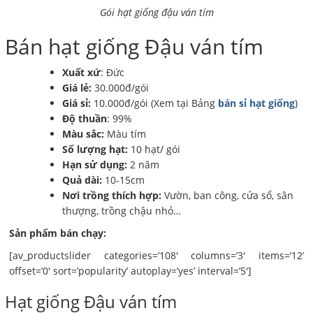
Gói hạt giống đậu ván tím
Bán hạt giống Đậu ván tím
Xuất xứ
: Đức
Giá lẻ:
30.000đ/gói
Giá sỉ:
10.000đ/gói (Xem tại Bảng
bán sỉ hạt giống
)
Độ thuần
: 99%
Màu sắc:
Màu tím
Số lượng hạt:
10 hạt/ gói
Hạn sử dụng:
2 năm
Quả dài:
10-15cm
Nơi trồng thích hợp:
Vườn, ban công, cửa sổ, sân
thượng, trồng chậu nhỏ…
Sản phẩm bán chạy:
[av_productslider categories=’108′ columns=’3′ items=’12’
offset=’0′ sort=’popularity’ autoplay=’yes’ interval=’5′]
Hạt giống Đậu ván tím