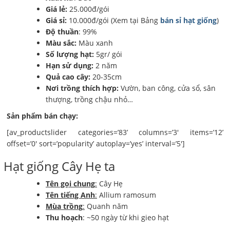
Giá lẻ:
25.000đ/gói
Giá sỉ:
10.000đ/gói (Xem tại Bảng
bán sỉ hạt giống
)
Độ thuần
: 99%
Màu sắc:
Màu xanh
Số lượng hạt:
5gr/ gói
Hạn sử dụng:
2 năm
Quả cao cây:
20-35cm
Nơi trồng thích hợp:
Vườn, ban công, cửa sổ, sân
thượng, trồng chậu nhỏ…
Sản phẩm bán chạy:
[av_productslider categories=’83’ columns=’3′ items=’12’
offset=’0′ sort=’popularity’ autoplay=’yes’ interval=’5′]
Hạt giống Cây Hẹ ta
Tên gọi chung
:
Cây Hẹ
Tên tiếng Anh
:
Allium ramosum
Mùa trồng
:
Quanh năm
Thu hoạch
: ~50 ngày từ khi gieo hạt