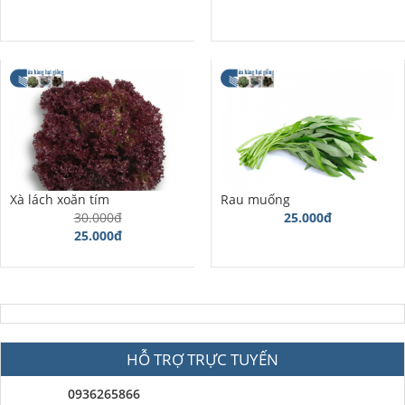
Xà lách xoăn tím
Rau muống
30.000đ
25.000đ
25.000đ
HỖ TRỢ TRỰC TUYẾN
0936265866