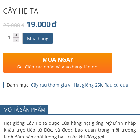
CÂY HẸ TA
Giá
Giá
19.000
₫
25.000
₫
gốc
hiện
Số
Mua hàng
lượng
là:
tại
25.000₫.
là:
MUA NGAY
19.000₫.
Gọi điện xác nhận và giao hàng tận nơi
Danh mục:
Cây rau thơm gia vị
,
Hạt giống 25k
,
Rau củ quả
MÔ TẢ SẢN PHẨM
Hạt giống Cây Hẹ ta được Cửa hàng hạt giống Mỹ Đình nhập
khẩu trực tiếp từ Đức, và được bảo quản trong môi trường
lạnh đảm bảo chất lượng hạt trước khi đóng gói.