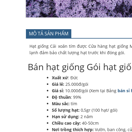
MÔ TẢ SẢN PHẨM
Hạt giống Cải xoăn tím được Cửa hàng hạt giống 
lạnh đảm bảo chất lượng hạt trước khi đóng gói.
Bán hạt giống Gói hạt giố
Xuất xứ
: Đức
Giá lẻ:
25.000đ/gói
Giá sỉ:
10.000đ/gói (Xem tại Bảng
bán sỉ 
Độ thuần
: 99%
Màu sắc:
tím
Số lượng hạt:
0,5gr (100 hạt/ gói)
Hạn sử dụng:
2 năm
Chiều cao cây:
40-50cm
Nơi trồng thích hợp:
Vườn, ban công, cử