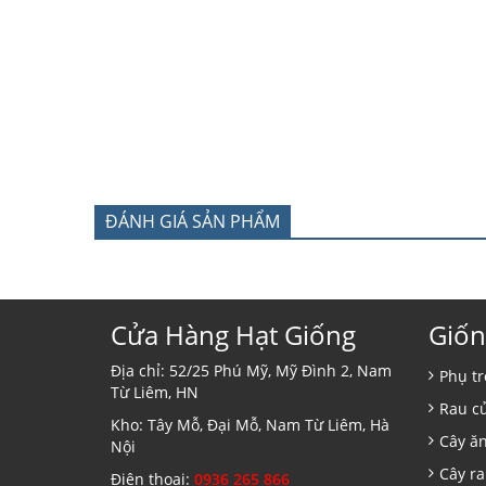
ĐÁNH GIÁ SẢN PHẨM
Cửa Hàng Hạt Giống
Giốn
Địa chỉ: 52/25 Phú Mỹ, Mỹ Đình 2, Nam
Phụ tr
Từ Liêm, HN
Rau c
Kho: Tây Mỗ, Đại Mỗ, Nam Từ Liêm, Hà
Cây ă
Nội
Cây ra
Điện thoại:
0936 265 866