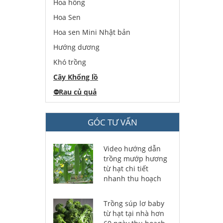
Hoa hồng
Hoa Sen
Hoa sen Mini Nhật bản
Hướng dương
Khó trồng
Cây Khổng lồ
⛔️
Rau củ quả
GÓC TƯ VẤN
Video hướng dẫn
trồng mướp hương
từ hạt chi tiết
nhanh thu hoạch
Trồng súp lơ baby
từ hạt tại nhà hơn