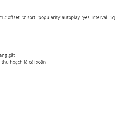
’ offset=’0′ sort=’popularity’ autoplay=’yes’ interval=’5′]
ắng gắt
 thu hoạch lá cải xoăn