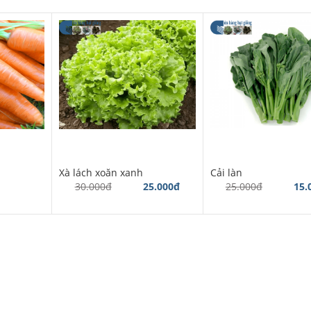
Xà lách xoăn xanh
Cải làn
30.000đ
25.000đ
25.000đ
15.