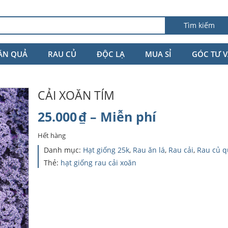
Tìm kiếm
ĂN QUẢ
RAU CỦ
ĐỘC LẠ
MUA SỈ
GÓC TƯ 
CẢI XOĂN TÍM
Khoảng
25.000
₫
–
Miễn phí
giá:
Hết hàng
từ
Danh mục:
Hạt giống 25k
,
Rau ăn lá
,
Rau cải
,
Rau củ q
Thẻ:
hạt giống rau cải xoăn
25.000₫
đến
Miễn
phí