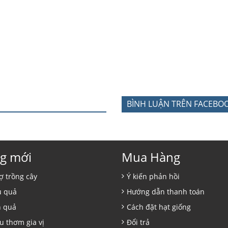
BÌNH LUẬN TRÊN FACEBO
g mới
Mua Hàng
ợ trồng cây
Ý kiến phản hồi
ủ quả
Hướng dẫn thanh toán
n quả
Cách đặt hạt giống
u thơm gia vị
Đổi trả