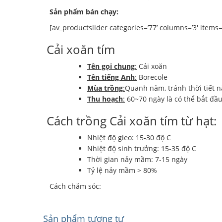
Sản phẩm bán chạy:
[av_productslider categories=’77’ columns=’3′ items=’12
Cải xoăn tím
Tên gọi chung
:
Cải xoăn
Tên tiếng Anh
:
Borecole
Mùa trồng
:
Quanh năm, tránh thời tiết n
Thu hoạch
:
60~70 ngày là có thể bắt đầu
Cách trồng Cải xoăn tím từ hạt:
Nhiệt độ gieo: 15-30 độ C
Nhiệt độ sinh trưởng: 15-35 độ C
Thời gian nảy mầm: 7-15 ngày
Tỷ lệ nảy mầm > 80%
Cách chăm sóc:
Sản phẩm tương tự