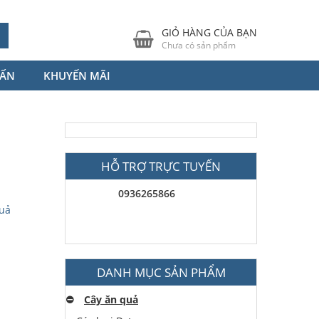
GIỎ HÀNG CỦA BẠN
Chưa có sản phẩm
VẤN
KHUYẾN MÃI
HỖ TRỢ TRỰC TUYẾN
0936265866
uả
DANH MỤC SẢN PHẨM
⛔️
Cây ăn quả