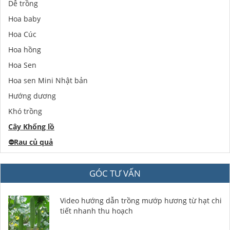
Dễ trồng
Hoa baby
Hoa Cúc
Hoa hồng
Hoa Sen
Hoa sen Mini Nhật bản
Hướng dương
Khó trồng
Cây Khổng lồ
⛔️
Rau củ quả
GÓC TƯ VẤN
Video hướng dẫn trồng mướp hương từ hạt chi
tiết nhanh thu hoạch