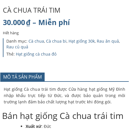
CÀ CHUA TRÁI TIM
Khoảng
30.000
₫
–
Miễn phí
giá:
Hết hàng
từ
Danh mục:
Cà chua
,
Cà chua bi
,
Hạt giống 30k
,
Rau ăn quả
,
Rau củ quả
30.000₫
Thẻ:
Hạt giống cà chua đỏ
đến
Miễn
MÔ TẢ SẢN PHẨM
phí
Hạt giống Cà chua trái tim được Cửa hàng hạt giống Mỹ Đình
nhập khẩu trực tiếp từ Đức, và được bảo quản trong môi
trường lạnh đảm bảo chất lượng hạt trước khi đóng gói.
Bán hạt giống Cà chua trái tim
Xuất xứ
: Đức