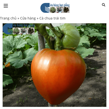
Trang chủ
»
Cửa hàng
»
Cà chua trái tim