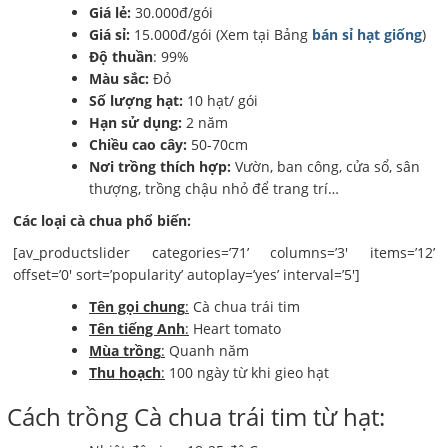
Giá lẻ:
30.000đ/gói
Giá sỉ:
15.000đ/gói (Xem tại Bảng
bán sỉ hạt giống
)
Độ thuần
: 99%
Màu sắc:
Đỏ
Số lượng hạt:
10 hạt/ gói
Hạn sử dụng:
2 năm
Chiều cao cây:
50-70cm
Nơi trồng thích hợp:
Vườn, ban công, cửa sổ, sân
thượng, trồng chậu nhỏ để trang trí…
Các loại cà chua phổ biến:
[av_productslider categories=’71’ columns=’3′ items=’12’
offset=’0′ sort=’popularity’ autoplay=’yes’ interval=’5′]
Tên gọi chung
:
Cà chua trái tim
Tên tiếng Anh
:
Heart tomato
Mùa trồng
:
Quanh năm
Thu hoạch
:
100 ngày từ khi gieo hạt
Cách trồng Cà chua trái tim từ hạt: