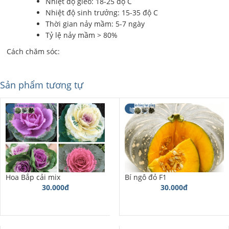
Nhiệt độ gieo: 18-25 độ C
Nhiệt độ sinh trưởng: 15-35 độ C
Thời gian nảy mầm: 5-7 ngày
Tỷ lệ nảy mầm > 80%
Cách chăm sóc:
Sản phẩm tương tự
Hoa Bắp cải mix
Bí ngô đỏ F1
30.000đ
30.000đ