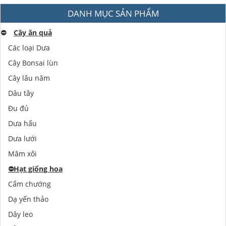
DANH MỤC SẢN PHẨM
⛔️
Cây ăn quả
Các loại Dưa
Cây Bonsai lùn
Cây lâu năm
Dâu tây
Đu đủ
Dưa hấu
Dưa lưới
Mâm xôi
⛔️
Hạt giống hoa
Cẩm chướng
Dạ yến thảo
Dây leo