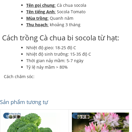
Tên gọi chung
:
Cà chua socola
Tên tiếng Anh
:
Socola Tomato
Mùa trồng
:
Quanh năm
Thu hoạch
:
khoảng 3 tháng
Cách trồng Cà chua bi socola từ hạt:
Nhiệt độ gieo: 18-25 độ C
Nhiệt độ sinh trưởng: 15-35 độ C
Thời gian nảy mầm: 5-7 ngày
Tỷ lệ nảy mầm > 80%
Cách chăm sóc:
Sản phẩm tương tự