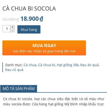
CÀ CHUA BI SOCOLA
Giá
Giá
18.900
₫
30.000
₫
gốc
hiện
Số
Mua hàng
lượng
là:
tại
30.000₫.
là:
MUA NGAY
18.900₫.
Gọi điện xác nhận và giao hàng tận nơi
Danh mục:
Cà chua
,
Cà chua bi
,
Hạt giống 30k
,
Rau ăn quả
,
Rau củ quả
MÔ TẢ SẢN PHẨM
Cà chua bi socola, loại các chua siêu đặc biệt có vỏ màu như
màu socola được Cửa hàng hạt giống Mỹ Đình nhập khẩu trực