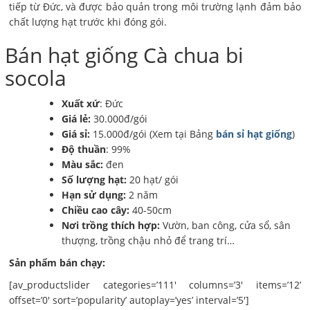
tiếp từ Đức, và được bảo quản trong môi trường lạnh đảm bảo
chất lượng hạt trước khi đóng gói.
Bán hạt giống Cà chua bi
socola
Xuất xứ
: Đức
Giá lẻ:
30.000đ/gói
Giá sỉ:
15.000đ/gói (Xem tại Bảng
bán sỉ hạt giống
)
Độ thuần
: 99%
Màu sắc:
đen
Số lượng hạt:
20 hạt/ gói
Hạn sử dụng:
2 năm
Chiều cao cây:
40-50cm
Nơi trồng thích hợp:
Vườn, ban công, cửa sổ, sân
thượng, trồng chậu nhỏ để trang trí…
Sản phẩm bán chạy:
[av_productslider categories=’111′ columns=’3′ items=’12’
offset=’0′ sort=’popularity’ autoplay=’yes’ interval=’5′]