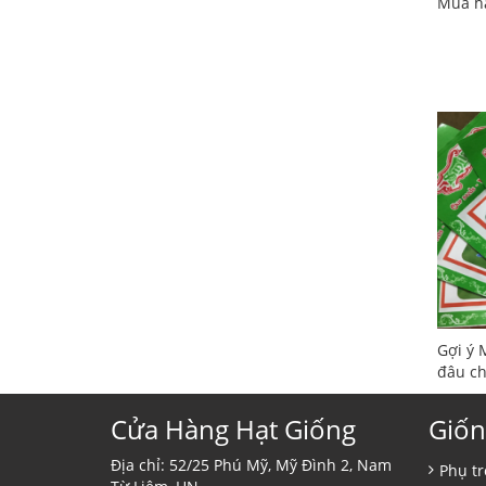
Mua hạ
Gợi ý 
đâu c
Cửa Hàng Hạt Giống
Giốn
Địa chỉ: 52/25 Phú Mỹ, Mỹ Đình 2, Nam
Phụ tr