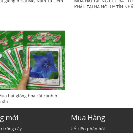
t giống ở Đại Mỗ, Nam Từ Liêm
MUA HẠT GIỐNG CÚC BẤT T
KHẨU TẠI HÀ NỘI UY TÍN NH
Mua hạt giống hoa cát cánh ở
huẩn
g mới
Mua Hàng
ợ trồng cây
Ý kiến phản hồi