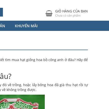
GIỎ HÀNG CỦA BẠN
Chưa có sản phẩm
VẤN
KHUYẾN MÃI
biết tìm mua hạt giống hoa bồ công anh ở đâu? Hãy để
đâu?
đó về trồng, hoặc lấy bông hoa đã già thu hạt rồi tự
ấy về không trồng được.