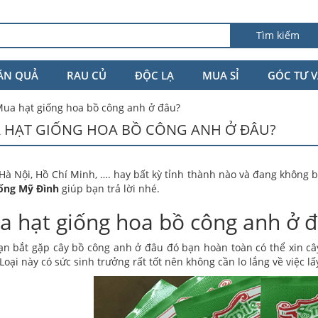
Tìm kiếm
ĂN QUẢ
RAU CỦ
ĐỘC LẠ
MUA SỈ
GÓC TƯ 
ua hạt giống hoa bồ công anh ở đâu?
 HẠT GIỐNG HOA BỒ CÔNG ANH Ở ĐÂU?
Hà Nội, Hồ Chí Minh, …. hay bất kỳ tỉnh thành nào và đang không 
iống Mỹ Đình
giúp bạn trả lời nhé.
 hạt giống hoa bồ công anh ở 
n bắt gặp cây bồ công anh ở đâu đó bạn hoàn toàn có thể xin cây 
 Loại này có sức sinh trưởng rất tốt nên không cần lo lắng về việc l