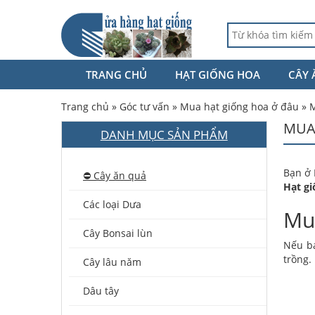
TRANG CHỦ
HẠT GIỐNG HOA
CÂY 
Trang chủ
»
Góc tư vấn
»
Mua hạt giống hoa ở đâu
»
M
MUA
DANH MỤC SẢN PHẨM
Bạn ở 
⛔️ Cây ăn quả
Hạt g
Các loại Dưa
Mua
Cây Bonsai lùn
Nếu bạ
trồng.
Cây lâu năm
Dâu tây