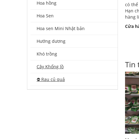
Hoa hồng
có thể
Hạn ch
Hoa Sen
hàng l
Cửa h
Hoa sen Mini Nhật bản
Hướng dương
Khó trồng
Tin 
Cây Khổng lồ
⛔️ Rau củ quả