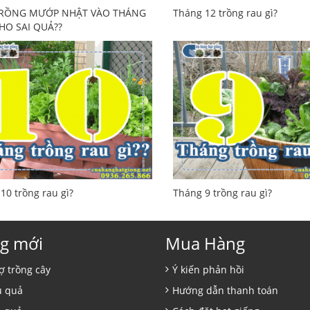
RỒNG MƯỚP NHẬT VÀO THÁNG
Tháng 12 trồng rau gì?
HO SAI QUẢ??
10 trồng rau gì?
Tháng 9 trồng rau gì?
g mới
Mua Hàng
ợ trồng cây
Ý kiến phản hồi
ủ quả
Hướng dẫn thanh toán