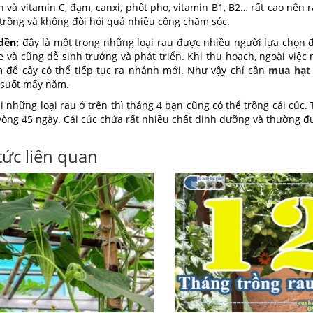
n và vitamin C, đạm, canxi, phốt pho, vitamin B1, B2… rất cao nên 
 trồng và không đòi hỏi quá nhiều công chăm sóc.
dền:
đây là một trong những loại rau được nhiều người lựa chọn 
e và cũng dễ sinh trưởng và phát triển. Khi thu hoạch, ngoài việc
 để cây có thể tiếp tục ra nhánh mới. Như vậy chỉ cần
mua hạt 
 suốt mấy năm.
i những loại rau ở trên thì tháng 4 bạn cũng có thể trồng cải cúc. 
vòng 45 ngày. Cải cúc chứa rất nhiều chất dinh dưỡng và thường đ
tức liên quan