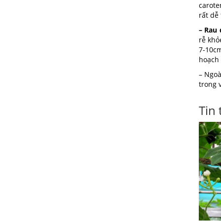
carote
rất dễ
– Rau 
rễ khỏ
7-10cm
hoạch
– Ngoà
trong 
Tin 