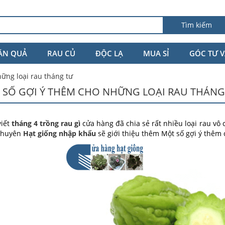
Tìm kiếm
ĂN QUẢ
RAU CỦ
ĐỘC LẠ
MUA SỈ
GÓC TƯ 
ững loại rau tháng tư
 SỐ GỢI Ý THÊM CHO NHỮNG LOẠI RAU THÁNG
viết
tháng 4 trồng rau gì
cửa hàng đã chia sẻ rất nhiều loại rau vô
chuyên
Hạt giống nhập khẩu
sẽ giới thiệu thêm Một số gợi ý thêm 