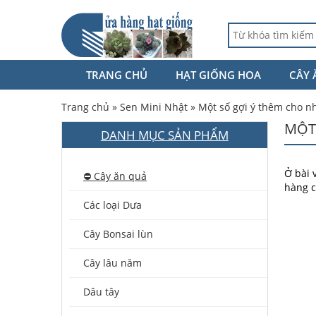
TRANG CHỦ
HẠT GIỐNG HOA
CÂY 
Trang chủ
»
Sen Mini Nhật
»
Một số gợi ý thêm cho nh
MỘT
DANH MỤC SẢN PHẨM
Ở bài 
⛔️ Cây ăn quả
hàng 
Các loại Dưa
Cây Bonsai lùn
Cây lâu năm
Dâu tây