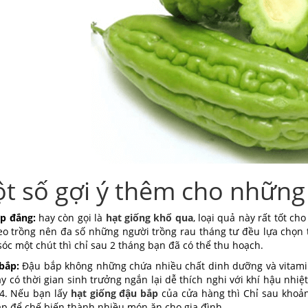
t số gợi ý thêm cho những 
p đắng:
hay còn gọi là
hạt giống khổ qua
, loại quả này rất tốt c
eo trồng nên đa số những người trồng rau tháng tư đều lựa chọn 
óc một chút thì chỉ sau 2 tháng bạn đã có thể thu hoạch.
bắp:
Đậu bắp không những chứa nhiều chất dinh dưỡng và vitamin 
y có thời gian sinh trưởng ngắn lại dễ thích nghi với khí hậu nhi
4. Nếu bạn lấy
hạt giống đậu bắp
của cửa hàng thì Chỉ sau khoản
p để chế biến thành nhiều món ăn cho gia đình.