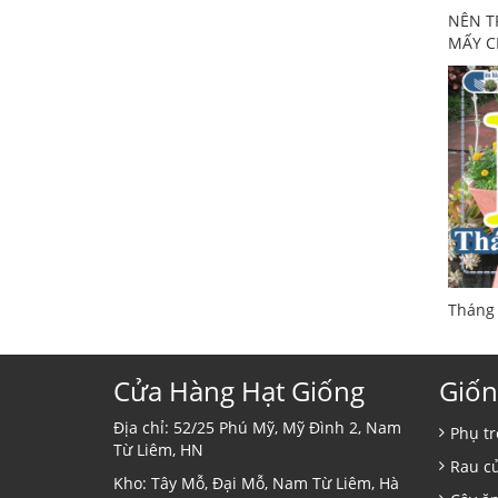
NÊN T
MẤY C
Tháng 
Cửa Hàng Hạt Giống
Giốn
Địa chỉ: 52/25 Phú Mỹ, Mỹ Đình 2, Nam
Phụ tr
Từ Liêm, HN
Rau c
Kho: Tây Mỗ, Đại Mỗ, Nam Từ Liêm, Hà