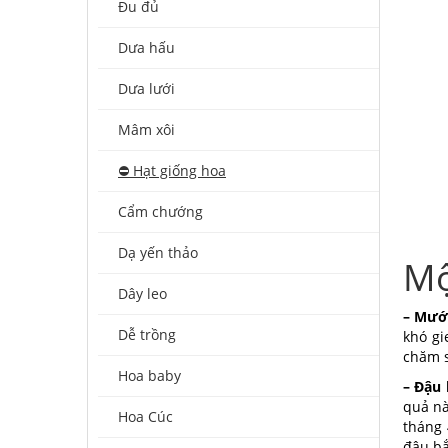
Đu đủ
Dưa hấu
Dưa lưới
Mâm xôi
⛔️ Hạt giống hoa
Cẩm chướng
Dạ yến thảo
Mộ
Dây leo
– Mướ
Dễ trồng
khó gi
chăm s
Hoa baby
– Đậu 
quả nà
Hoa Cúc
tháng 
đâu bắ