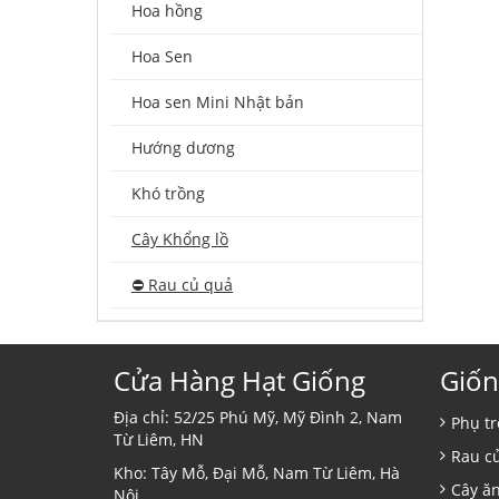
Hoa hồng
Hoa Sen
Hoa sen Mini Nhật bản
Hướng dương
Khó trồng
Cây Khổng lồ
⛔️ Rau củ quả
Cửa Hàng Hạt Giống
Giốn
Địa chỉ: 52/25 Phú Mỹ, Mỹ Đình 2, Nam
Phụ tr
Từ Liêm, HN
Rau c
Kho: Tây Mỗ, Đại Mỗ, Nam Từ Liêm, Hà
Cây ă
Nội