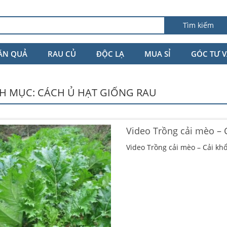
Tìm kiếm
ĂN QUẢ
RAU CỦ
ĐỘC LẠ
MUA SỈ
GÓC TƯ 
H MỤC:
CÁCH Ủ HẠT GIỐNG RAU
Video Trồng cải mèo – 
Video Trồng cải mèo – Cải kh