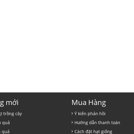
g mới
Mua Hàng
ợ trồng cây
Ý kiến phản hồi
ủ quả
Hướng dẫn thanh toán
n quả
Cách đặt hạt giống