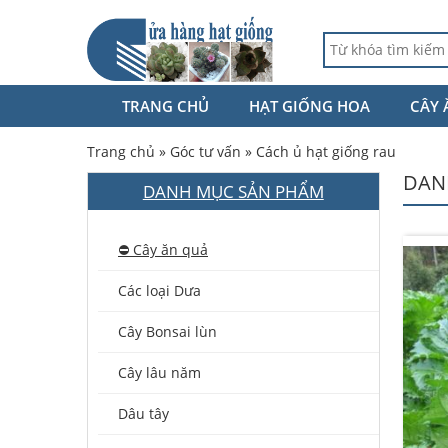
TRANG CHỦ
HẠT GIỐNG HOA
CÂY 
Trang chủ
»
Góc tư vấn
»
Cách ủ hạt giống rau
DAN
DANH MỤC SẢN PHẨM
⛔️ Cây ăn quả
Các loại Dưa
Cây Bonsai lùn
Cây lâu năm
Dâu tây