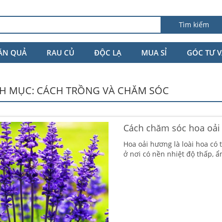
Tìm kiếm
ĂN QUẢ
RAU CỦ
ĐỘC LẠ
MUA SỈ
GÓC TƯ 
H MỤC:
CÁCH TRỒNG VÀ CHĂM SÓC
Cách chăm sóc hoa oải
Hoa oải hương là loài hoa có
ở nơi có nền nhiệt độ thấp, ẩ