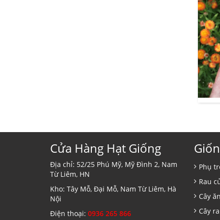
Cửa Hàng Hạt Giống
Giốn
Địa chỉ: 52/25 Phú Mỹ, Mỹ Đình 2, Nam
Phụ tr
Từ Liêm, HN
Rau c
Kho: Tây Mỗ, Đại Mỗ, Nam Từ Liêm, Hà
Cây ă
Nội
Cây ra
Điện thoại:
0936 265 866