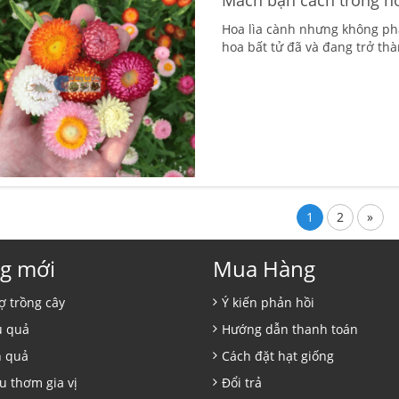
Hoa lìa cành nhưng không pha
hoa bất tử đã và đang trở thà
1
2
»
g mới
Mua Hàng
ợ trồng cây
Ý kiến phản hồi
ủ quả
Hướng dẫn thanh toán
n quả
Cách đặt hạt giống
u thơm gia vị
Đổi trả