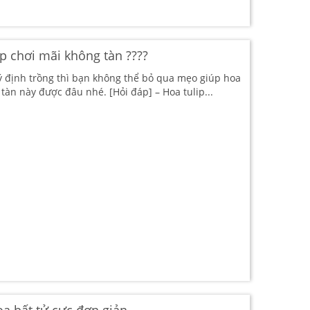
p chơi mãi không tàn ????
 định trồng thì bạn không thể bỏ qua mẹo giúp hoa
 tàn này được đâu nhé. [Hỏi đáp] – Hoa tulip...
a bất tử cực đơn giản