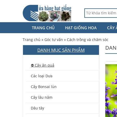
TRANG CHỦ
HẠT GIỐNG HOA
CÂY 
Trang chủ
»
Góc tư vấn
»
Cách trồng và chăm sóc
DAN
DANH MỤC SẢN PHẨM
⛔️ Cây ăn quả
Các loại Dưa
Cây Bonsai lùn
Cây lâu năm
Dâu tây