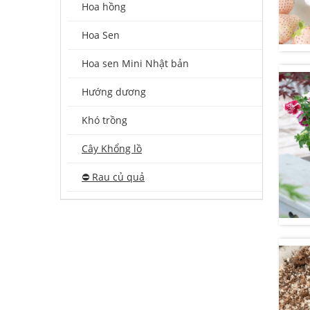
Hoa hồng
Hoa Sen
Hoa sen Mini Nhật bản
Hướng dương
Khó trồng
Cây Khổng lồ
⛔️ Rau củ quả