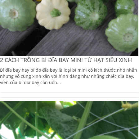
2 CÁCH TRỒNG BÍ ĐĨA BAY MINI TỪ HẠT SIÊU XINH
Bí đĩa bay hay bí đỏ đĩa bay là loại bí mini có kích thước nhỏ nhắn
nhưng vô cùng xinh xắn với hình dáng như những chiếc đĩa bay,
viền của bí đĩa bay còn uốn...