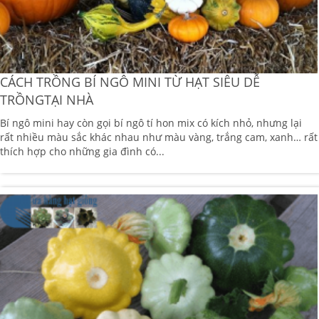
CÁCH TRỒNG BÍ NGÔ MINI TỪ HẠT SIÊU DỄ
TRỒNGTẠI NHÀ
Bí ngô mini hay còn gọi bí ngô tí hon mix có kích nhỏ, nhưng lại
rất nhiều màu sắc khác nhau như màu vàng, trắng cam, xanh… rất
thích hợp cho những gia đình có...