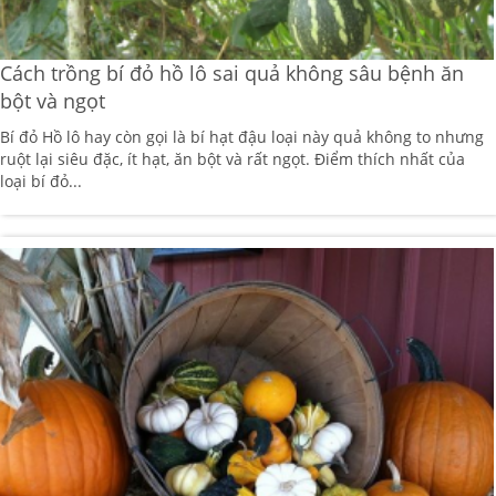
Cách trồng bí đỏ hồ lô sai quả không sâu bệnh ăn
bột và ngọt
Bí đỏ Hồ lô hay còn gọi là bí hạt đậu loại này quả không to nhưng
ruột lại siêu đặc, ít hạt, ăn bột và rất ngọt. Điểm thích nhất của
loại bí đỏ...