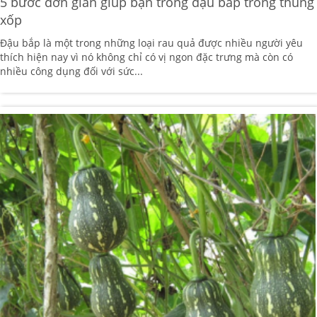
5 bước đơn giản giúp bạn trồng đậu bắp trong thùng
xốp
Đậu bắp là một trong những loại rau quả được nhiều người yêu
thích hiện nay vì nó không chỉ có vị ngon đặc trưng mà còn có
nhiều công dụng đối với sức...