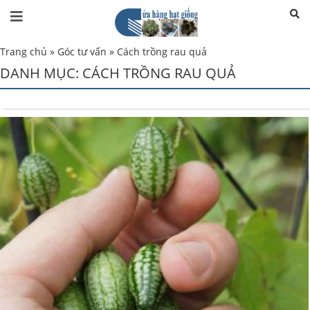
Trang chủ
»
Góc tư vấn
»
Cách trồng rau quả
DANH MỤC:
CÁCH TRỒNG RAU QUẢ