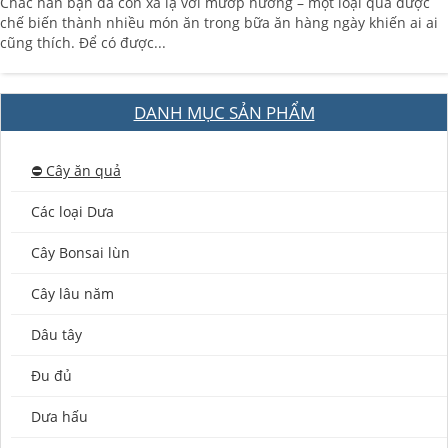
Chắc hẳn bạn đã còn xa lạ với mướp hương – một loại quả được
chế biến thành nhiều món ăn trong bữa ăn hàng ngày khiến ai ai
cũng thích. Để có được...
DANH MỤC SẢN PHẨM
⛔️ Cây ăn quả
Các loại Dưa
Cây Bonsai lùn
Cây lâu năm
Dâu tây
Đu đủ
Dưa hấu