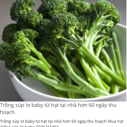
Trồng súp lơ baby từ hạt tại nhà hơn 60 ngày thu
hoạch
Trồng súp lơ baby từ hạt tại nhà hơn 60 ngày thu hoạch Mua hạt
giống súp lơ baby: 0936265866