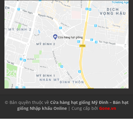
© Bản quyền thuộc về
Cửa hàng hạt giống Mỹ Đình – Bán hạt
giống Nhập khẩu Online
| Cung cấp bởi
Gone.vn