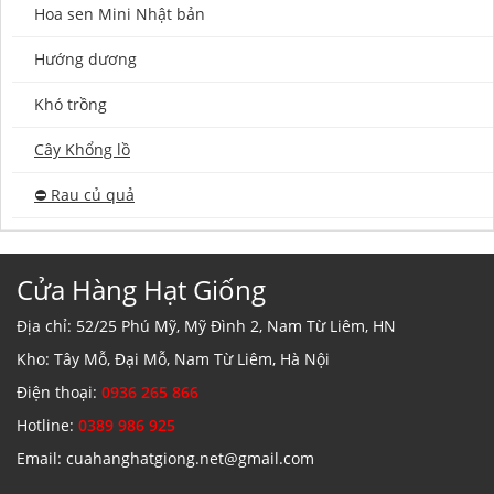
Hoa sen Mini Nhật bản
Hướng dương
Khó trồng
Cây Khổng lồ
⛔️ Rau củ quả
Cửa Hàng Hạt Giống
Địa chỉ: 52/25 Phú Mỹ, Mỹ Đình 2, Nam Từ Liêm, HN
Kho: Tây Mỗ, Đại Mỗ, Nam Từ Liêm, Hà Nội
Điện thoại:
0936 265 866
Hotline:
0389 986 925
Email: cuahanghatgiong.net@gmail.com