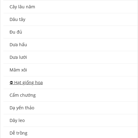
Cây lâu năm
Dâu tây
Đu đủ
Dưa hấu
Dưa lưới
Mâm xôi
⛔️ Hạt giống hoa
Cẩm chướng
Dạ yến thảo
Dây leo
Dễ trồng