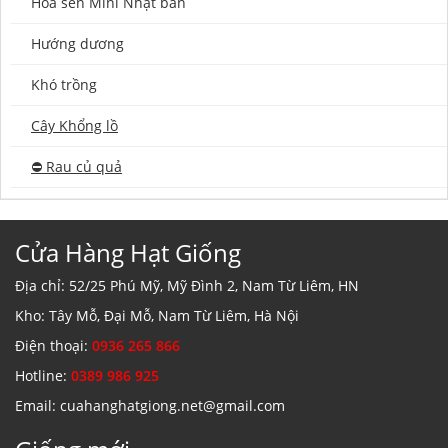
Hoa sen Mini Nhật bản
Hướng dương
Khó trồng
Cây Khổng lồ
⛔️ Rau củ quả
Cửa Hàng Hạt Giống
Địa chỉ: 52/25 Phú Mỹ, Mỹ Đình 2, Nam Từ Liêm, HN
Kho: Tây Mỗ, Đại Mỗ, Nam Từ Liêm, Hà Nội
Điện thoại:
0936 265 866
Hotline:
0389 986 925
Email: cuahanghatgiong.net@gmail.com