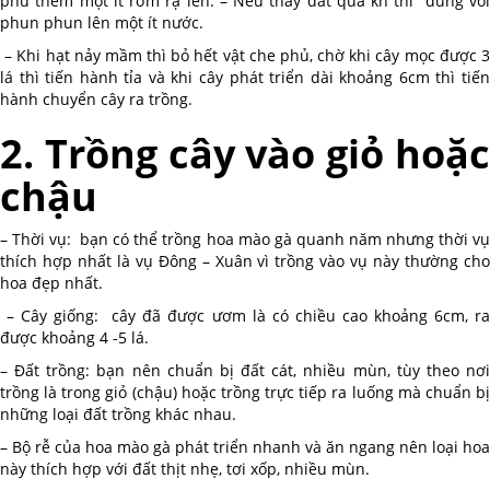
phủ thêm một ít rơm rạ lên. – Nếu thấy đất quá kh thì dùng vòi
phun phun lên một ít nước.
– Khi hạt nảy mầm thì bỏ hết vật che phủ, chờ khi cây mọc được 3
lá thì tiến hành tỉa và khi cây phát triển dài khoảng 6cm thì tiến
hành chuyển cây ra trồng.
2. Trồng cây vào giỏ hoặc
chậu
– Thời vụ: bạn có thể trồng hoa mào gà quanh năm nhưng thời vụ
thích hợp nhất là vụ Đông – Xuân vì trồng vào vụ này thường cho
hoa đẹp nhất.
– Cây giống: cây đã được ươm là có chiều cao khoảng 6cm, ra
được khoảng 4 -5 lá.
– Đất trồng: bạn nên chuẩn bị đất cát, nhiều mùn, tùy theo nơi
trồng là trong giỏ (chậu) hoặc trồng trực tiếp ra luống mà chuẩn bị
những loại đất trồng khác nhau.
– Bộ rễ của hoa mào gà phát triển nhanh và ăn ngang nên loại hoa
này thích hợp với đất thịt nhẹ, tơi xốp, nhiều mùn.