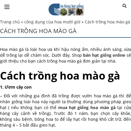
Trang chủ
»
công dụng của hoa mười giờ
»
Cách trồng hoa mào gà
CÁCH TRỒNG HOA MÀO GÀ
Hoa mào gà là loài hoa ưa khí hậu nóng ẩm, nhiều ánh sáng, vừa
dễ trồng lại dễ chăm sóc. Dưới đây, Shop
bán hạt giống online
s
giới thiệu cho bạn cách trồng hoa mào gà đơn giản tại nhà.
Cách trồng hoa mào gà
1. Ươm cây con
– Đối với những gia đình đã trồng được vườn hoa mào gà thì để
nhân giống loài hoa này người ta thường dùng phương pháp gieo
hạt ( nếu không bạn có thể
mua hạt giống hoa mào gà
tại cử
hàng cây cảnh về trồng). Trước đó 1 năm, bạn chọn cây khỏe,
không sâu bệnh, bông hoa to để lấy hạt rồi hong khô cất trữ, đến
tháng 4 – 5 bắt đầu gieo hạt.