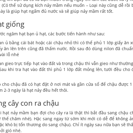
g (Có thể sử dụng kích nảy mầm nếu muốn – Loại này cũng dễ rồi
ày là giúp hạt ngấm đủ nước và sẽ giúp nảy mầm rất tốt.
ạt giống
ớc ngâm hạt bạn ủ hạt, các bước tiến hành như sau:
n ủ bằng cái bát hoặc cái chậu nhỏ thì có thể phủ 1 lớp giấy ăn x
ấy ăn lên trên cũng đã thấm nước. Rồi sau đó dùng nilon đã chuẩ
vài lỗ nhé
n gieo trực tiếp hạt vào đất và trong chậu thì vẫn gieo như thườ
Sau khi tra hạt vào đất thì phủ 1 lớp đất mỏng lên, tưới đều cho đ
 cho chậu đã có hạt đặt ở nơi mát và gần cửa sổ để chậu được 
m 2-3 ngày là hạt nảy đều hết thôi.
ng cây con ra chậu
i hạt nảy mầm bạn đợi cho cây ra lá thật thì bắt đầu sang chậu c
ứ thế chăm nhé). Hặc sang ngay từ sớm khi mới có dễ để không ả
ặc khó bị tổn thương do sang chậu). Chỉ ít ngày sau nữa bạn sẽ thấ
bởi gió nhé.