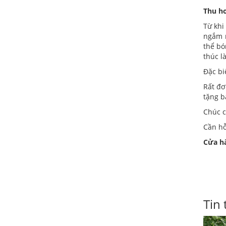
Thu h
Từ khi
ngắm n
thể bó
thúc l
Đặc bi
Rất đơ
tặng b
Chúc c
Cần hỗ
Cửa h
Tin 