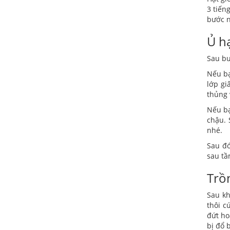
3 tiến
bước n
Ủ h
Sau bư
Nếu bạ
lớp gi
thủng 
Nếu bạ
chậu. 
nhé.
Sau đó
sau tầ
Trồ
Sau kh
thôi c
đứt ho
bị đổ 