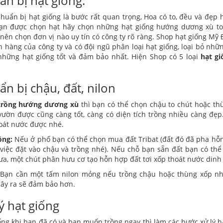
ẩn bị hạt giống:
huẩn bị hạt giống là bước rất quan trọng, Hoa có to, đều và đẹp
ạn được chọn hạt hãy chọn những hạt giống hướng dương xù to 
nên chọn đơn vị nào uy tín có công ty rõ ràng. Shop hạt giống Mỹ
n hàng của công ty và có đội ngũ phân loại hạt giống, loại bỏ n
hững hạt giống tốt và đảm bảo nhất. Hiện Shop có 5 loại
hạt g
n bị chậu, đất, nilon
trồng hướng dương xù
thì bạn có thể chọn chậu to chút hoặc th
vườn được cũng càng tốt, càng có diện tích trồng nhiều càng đẹp
oát nước được nhé.
ồng:
Nếu ở phố bạn có thể chọn mua đất Tribat (đất đó đã pha hỗn 
 việc đặt vào chậu và trồng nhé). Nếu chỗ bạn sẵn đất bạn có thể 
a, một chút phân hưu cơ tạo hỗn hợp đất tơi xốp thoát nước dinh
 Bạn cần một tấm nilon mỏng nếu trồng chậu hoặc thùng xốp nh
ây ra sẽ đảm bảo hơn.
ý hạt giống
ống khi bạn đã có và bạn muốn trồng ngay thì làm các bước xử lý