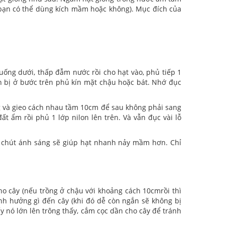
 bạn có thể dùng kích mầm hoặc không). Mục đích của
uống dưới, thấp đẫm nước rồi cho hạt vào, phủ tiếp 1
n bị ở bước trên phủ kín mặt chậu hoặc bát. Nhớ đục
ng và gieo cách nhau tầm 10cm để sau không phải sang
ất ẩm rồi phủ 1 lớp nilon lên trên. Và vẫn đục vài lỗ
1 chút ánh sáng sẽ giúp hạt nhanh nảy mầm hơn. Chỉ
ho cây (nếu trồng ở chậu với khoảng cách 10cmrồi thì
nh hưởng gì đến cây (khi đó dễ còn ngắn sẽ không bị
y nó lớn lên trông thấy, cắm cọc dần cho cây để tránh