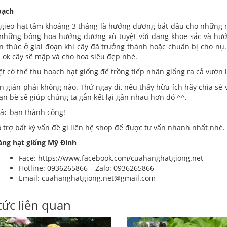
oạch
 gieo hạt tầm khoảng 3 tháng là hướng dương bắt đầu cho những n
hững bông hoa hướng dương xù tuyệt vời đang khoe sắc và hướng
n thúc ở giai đoạn khi cây đã trưởng thành hoặc chuẩn bị cho nụ
à ok cây sẽ mập và cho hoa siêu đẹp nhé.
ệt có thể thu hoạch hạt giống để trồng tiếp nhân giống ra cả vườn 
n giản phải không nào. Thử ngay đi, nếu thấy hữu ích hãy chia s
ạn bè sẽ giúp chúng ta gắn kết lại gần nhau hơn đó ^^.
ác bạn thành công!
 trợ bất kỳ vấn đề gì liên hệ shop để được tư vấn nhanh nhất nhé.
àng hạt giống Mỹ Đình
Face:
https://www.facebook.com/cuahanghatgiong.net
Hotline: 0936265866 – Zalo: 0936265866
Email: cuahanghatgiong.net@gmail.com
tức liên quan