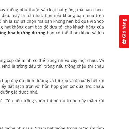
 hay không phụ thuộc vào loại hạt giống mà bạn chọn.
đều, mẩy là tốt nhất. Còn nếu không bạn mua trên
 Đình là sự lựa chọn mà bạn không nên bỏ qua vì Shop
Giỏ hàng
hững hạt không đảm bảo để đưa tới cho khách hàng của
iống hoa hướng dương
bạn có thể tham khảo và lựa
ùng xốp để mình có thể trồng nhiều cây một chậu. Và
. Nhớ là trồng đâu thì trồng nếu trồng chậu thì chậu
hợp đầy đủ dinh dưỡng và tơi xốp và đã xử lý hết rồi
lấy đất sạch trộn với hỗn hợp gồm xơ dừa, tro, chấu,
 dưỡng là được nhé.
é. Còn nếu trồng vườn thì nên ủ trước nảy mầm rồi
 hạt giống như sau: Ngâm hạt giống trong nước ấm tầm