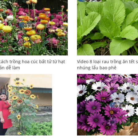
cách trồng hoa cúc bất tử từ hạt
Video 8 loại rau trồng ăn tết 
ản dễ làm
nhúng lẩu bao phê