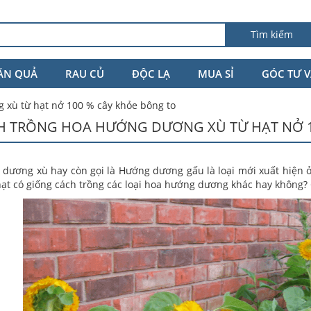
Tìm kiếm
ĂN QUẢ
RAU CỦ
ĐỘC LẠ
MUA SỈ
GÓC TƯ 
 xù từ hạt nở 100 % cây khỏe bông to
H TRỒNG HOA HƯỚNG DƯƠNG XÙ TỪ HẠT NỞ 1
dương xù hay còn gọi là Hướng dương gấu là loại mới xuất hiện 
hạt có giống cách trồng các loại hoa hướng dương khác hay không?