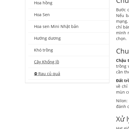
Chu
Hoa hồng
Bước c
Hoa Sen
Nếu b
mạng, 
Hoa sen Mini Nhật bản
chỉ bá
mình n
Hướng dương
chọn.
Chuẩ
Khó trồng
Chậu 
Cây Khổng lồ
trồng 
cần th
⛔️ Rau củ quả
Đất tr
về chỉ
mùn cư
Nilon:
đánh c
Xử l
Hạt gi