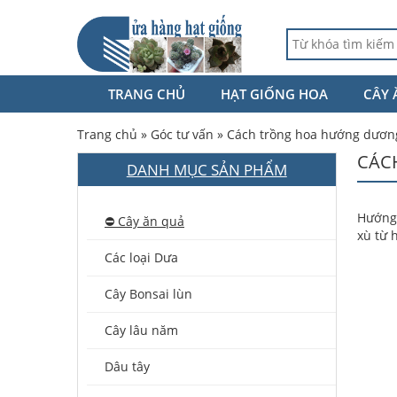
TRANG CHỦ
HẠT GIỐNG HOA
CÂY 
Trang chủ
»
Góc tư vấn
»
Cách trồng hoa hướng dương
CÁC
DANH MỤC SẢN PHẨM
Hướng 
⛔️ Cây ăn quả
xù từ 
Các loại Dưa
Cây Bonsai lùn
Cây lâu năm
Dâu tây