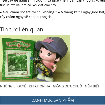
– Để cây dễ dàng sinh trưởng và phát triển, bạn cần thường xuyên
tưới nước và làm cỏ, xới đất cho cây.
– Nếu chăm sóc tốt thì chỉ khoảng 3 – 6 tháng kể từ ngày gieo hạt,
cây chùm ngây sẽ cho thu hoạch.
Tin tức liên quan
NHỮNG BÍ QUYẾT KHI CHỌN HẠT GIỐNG DƯA CHUỘT NÊN BIẾT
DANH MỤC SẢN PHẨM