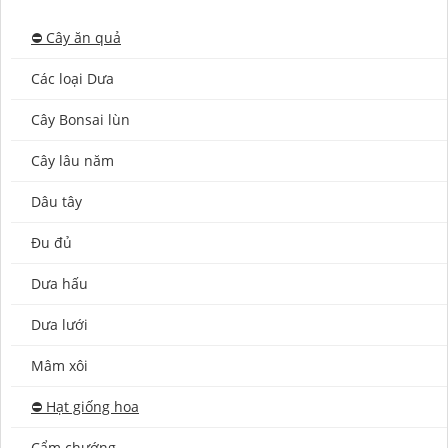
⛔️ Cây ăn quả
Các loại Dưa
Cây Bonsai lùn
Cây lâu năm
Dâu tây
Đu đủ
Dưa hấu
Dưa lưới
Mâm xôi
⛔️ Hạt giống hoa
Cẩm chướng