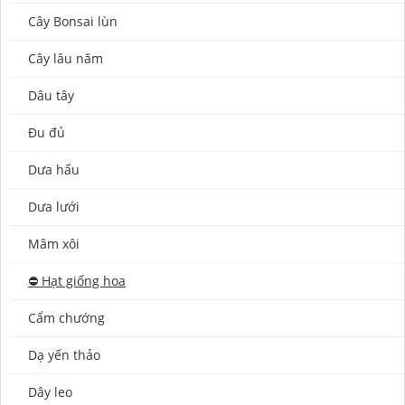
Cây Bonsai lùn
Cây lâu năm
Dâu tây
Đu đủ
Dưa hấu
Dưa lưới
Mâm xôi
⛔️ Hạt giống hoa
Cẩm chướng
Dạ yến thảo
Dây leo