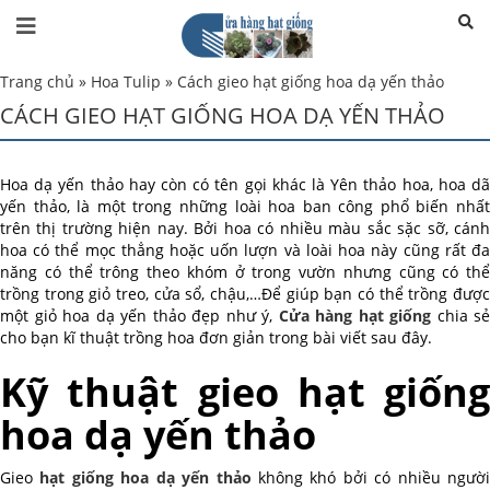
Trang chủ
»
Hoa Tulip
»
Cách gieo hạt giống hoa dạ yến thảo
CÁCH GIEO HẠT GIỐNG HOA DẠ YẾN THẢO
Hoa dạ yến thảo hay còn có tên gọi khác là Yên thảo hoa, hoa dã
yến thảo, là một trong những loài hoa ban công phổ biến nhất
trên thị trường hiện nay. Bởi hoa có nhiều màu sắc sặc sỡ, cánh
hoa có thể mọc thẳng hoặc uốn lượn và loài hoa này cũng rất đa
năng có thể trông theo khóm ở trong vườn nhưng cũng có thể
trồng trong giỏ treo, cửa sổ, chậu,…Để giúp bạn có thể trồng được
một giỏ hoa dạ yến thảo đẹp như ý,
Cửa hàng hạt giống
chia sẻ
cho bạn kĩ thuật trồng hoa đơn giản trong bài viết sau đây.
Kỹ thuật gieo hạt giống
hoa dạ yến thảo
Gieo
hạt giống hoa dạ yến thảo
không khó bởi có nhiều ngườ