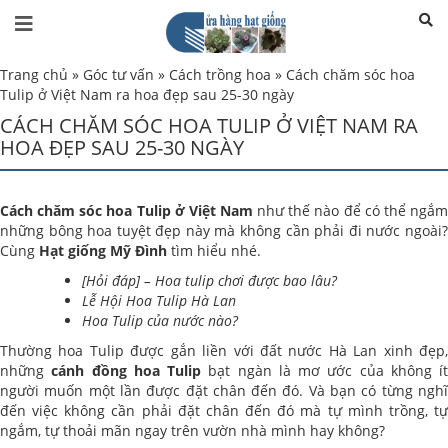
Trang chủ
»
Góc tư vấn
»
Cách trồng hoa
»
Cách chăm sóc hoa
Tulip ở Việt Nam ra hoa đẹp sau 25-30 ngày
CÁCH CHĂM SÓC HOA TULIP Ở VIỆT NAM RA
HOA ĐẸP SAU 25-30 NGÀY
Cách chăm sóc hoa Tulip ở Việt Nam
như thế nào để có thể ngắm
những bông hoa tuyệt đẹp này mà không cần phải đi nước ngoài?
Cùng
Hạt giống Mỹ Đình
tìm hiểu nhé.
[Hỏi đáp] – Hoa tulip chơi được bao lâu?
Lễ Hội Hoa Tulip Hà Lan
Hoa Tulip của nước nào?
Thường hoa Tulip được gắn liền với đất nước Hà Lan xinh đẹp,
những
cánh đồng hoa Tulip
bạt ngàn là mơ ước của không ít
người muốn một lần được đặt chân đến đó. Và bạn có từng nghĩ
đến việc không cần phải đặt chân đến đó mà tự mình trồng, tự
ngắm, tự thoải mãn ngay trên vườn nhà mình hay không?