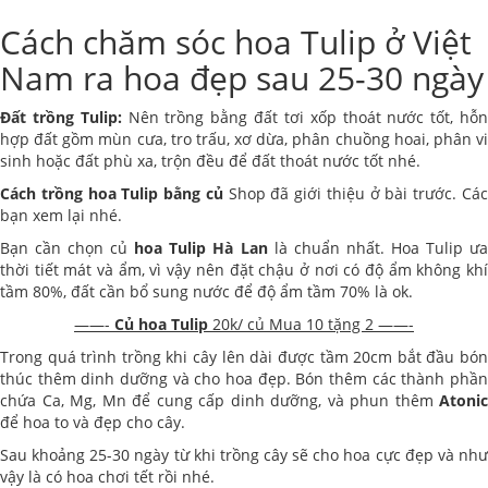
Cách chăm sóc hoa Tulip ở Việt
Nam ra hoa đẹp sau 25-30 ngày
Đất trồng Tulip:
Nên trồng bằng đất tơi xốp thoát nước tốt, hỗ
hợp đất gồm mùn cưa, tro trấu, xơ dừa, phân chuồng hoai, phân vi
sinh hoặc đất phù xa, trộn đều để đất thoát nước tốt nhé.
Cách trồng hoa Tulip bằng củ
Shop đã giới thiệu ở bài trước. Cá
bạn xem lại nhé.
Bạn cần chọn củ
hoa Tulip Hà Lan
là chuẩn nhất. Hoa Tulip ư
thời tiết mát và ẩm, vì vậy nên đặt chậu ở nơi có độ ẩm không khí
tầm 80%, đất cần bổ sung nước để độ ẩm tầm 70% là ok.
——-
Củ hoa Tulip
20k/ củ Mua 10 tặng 2 ——-
Trong quá trình trồng khi cây lên dài được tầm 20cm bắt đầu bón
thúc thêm dinh dưỡng và cho hoa đẹp. Bón thêm các thành phần
chứa Ca, Mg, Mn để cung cấp dinh dưỡng, và phun thêm
Atonic
để hoa to và đẹp cho cây.
Sau khoảng 25-30 ngày từ khi trồng cây sẽ cho hoa cực đẹp và như
vậy là có hoa chơi tết rồi nhé.