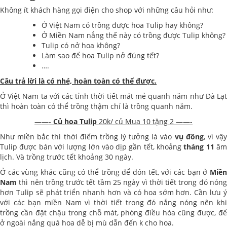
Không ít khách hàng gọi điện cho shop với những câu hỏi như:
Ở Việt Nam có trồng được hoa Tulip hay không?
Ở Miền Nam nắng thế này có trồng được Tulip không?
Tulip có nở hoa không?
Làm sao để hoa Tulip nở đúng tết?
….
Câu trả lời là có nhé, hoàn toàn có thể được.
Ở Việt Nam ta với các tỉnh thời tiết mát mẻ quanh năm như Đà Lạt
thì hoàn toàn có thể trồng thậm chí là trồng quanh năm.
——-
Củ hoa Tulip
20k/ củ Mua 10 tặng 2 ——-
Như miền bắc thì thời điểm trồng lý tưởng là vào
vụ đông
, vì vậ
Tulip được bán với lượng lớn vào dịp gần tết, khoảng
tháng 11
â
lịch. Và trồng trước tết khoảng 30 ngày.
Ở các vùng khác cũng có thể trồng để đón tết, với các bạn ở
Miền
Nam
thì nên trồng trước tết tầm 25 ngày vì thời tiết trong đó nóng
hơn Tulip sẽ phát triển nhanh hơn và có hoa sớm hơn. Cần lưu ý
với các bạn miền Nam vì thời tiết trong đó nắng nóng nên khi
trồng cần đặt chậu trong chỗ mát, phòng điều hòa cũng được, để
ở ngoài nắng quá hoa dễ bị mù dẫn đến k cho hoa.